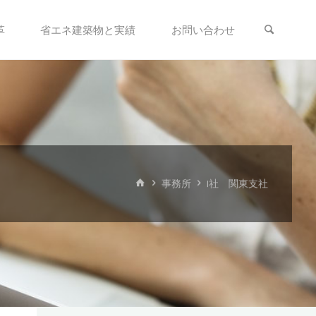
革
省エネ建築物と実績
お問い合わせ
ホ
事務所
I社 関東支社
ー
ム