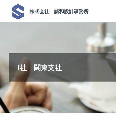
コ
株式会社 誠和設計事務所
ン
テ
ン
ツ
へ
ス
キ
I社 関東支社
ッ
プ