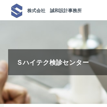
コ
株式会社 誠和設計事務所
ン
テ
ン
ツ
へ
ス
キ
Ｓハイテク検診センター
ッ
プ