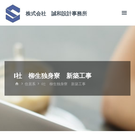
コ
ン
株式会社 誠和設計事務所
テ
ン
ツ
へ
ス
キ
ッ
I社 柳生独身寮 新築工事
プ
ホ
住居系
I社 柳生独身寮 新築工事
ー
ム